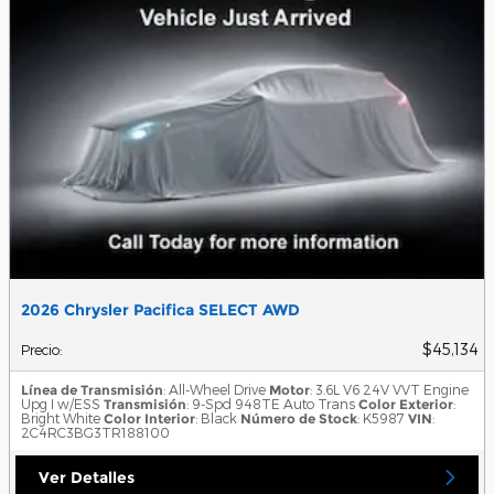
2026 Chrysler Pacifica SELECT AWD
$45,134
Precio
:
Línea de Transmisión
: All-Wheel Drive
Motor
: 3.6L V6 24V VVT Engine
Upg I w/ESS
Transmisión
: 9-Spd 948TE Auto Trans
Color Exterior
:
Bright White
Color Interior
: Black
Número de Stock
: K5987
VIN
:
2C4RC3BG3TR188100
Ver Detalles