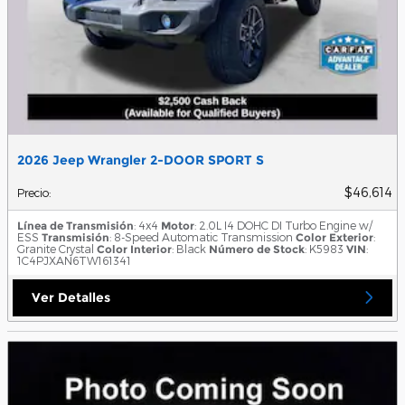
2026 Jeep Wrangler 2-DOOR SPORT S
$46,614
Precio
:
Línea de Transmisión
: 4x4
Motor
: 2.0L I4 DOHC DI Turbo Engine w/
ESS
Transmisión
: 8-Speed Automatic Transmission
Color Exterior
:
Granite Crystal
Color Interior
: Black
Número de Stock
: K5983
VIN
:
1C4PJXAN6TW161341
Ver Detalles